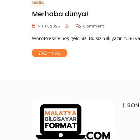
GENEL
Merhaba dünya!
On
Nis 17, 2025
Comment
Merhaba
WordPress’e hoş geldiniz. Bu sizin ilk yazınız. Bu y
Dünya!
YAZIYI AÇ
SON 