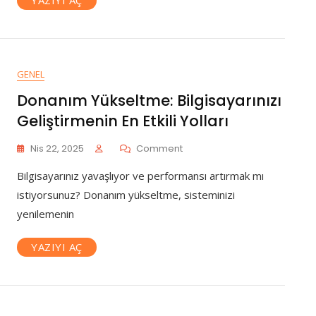
Tutun!
GENEL
Donanım Yükseltme: Bilgisayarınızı
Geliştirmenin En Etkili Yolları
On
Nis 22, 2025
Comment
Donanım
Bilgisayarınız yavaşlıyor ve performansı artırmak mı
Yükseltme:
Bilgisayarınızı
istiyorsunuz? Donanım yükseltme, sisteminizi
Geliştirmenin
yenilemenin
En
Etkili
YAZIYI AÇ
Yolları