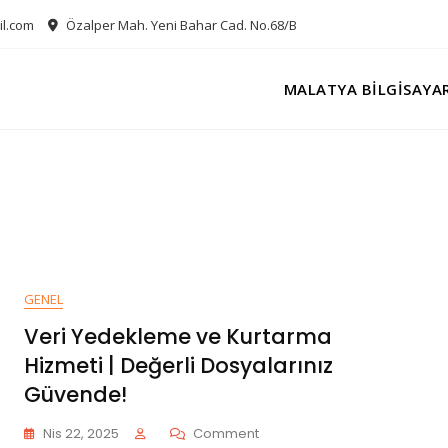
il.com
Özalper Mah. Yeni Bahar Cad. No.68/B
MALATYA BILGISAYA
GENEL
Veri Yedekleme ve Kurtarma
Hizmeti | Değerli Dosyalarınız
Güvende!
On
Nis 22, 2025
Comment