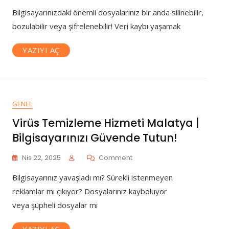
Veri
Bilgisayarınızdaki önemli dosyalarınız bir anda silinebilir,
Yedekleme
Ve
bozulabilir veya şifrelenebilir! Veri kaybı yaşamak
Kurtarma
Hizmeti
YAZIYI AÇ
|
Değerli
Dosyalarınız
Güvende!
GENEL
Virüs Temizleme Hizmeti Malatya |
Bilgisayarınızı Güvende Tutun!
On
Nis 22, 2025
Comment
Virüs
Bilgisayarınız yavaşladı mı? Sürekli istenmeyen
Temizleme
Hizmeti
reklamlar mı çıkıyor? Dosyalarınız kayboluyor
Malatya
veya şüpheli dosyalar mı
|
Bilgisayarınızı
YAZIYI AÇ
Güvende